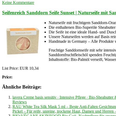
Keine Kommentare
Seifenreich Sanddorn Seife Sunset | Naturseife mit Sa
Naturseife mit fruchtigem Sanddorn-Oran
Die enthaltenen Bio-Superöle Sheabutter
Die Seife ist eine ideale Hand- und Dusc
Unsere Naturseifen werden auf Basis rei
Handmade in Germany – Alle Produkte we
Fruchtige Sanddornseife mit sehr intens
Sanddornfruchtfleischöl spenden Feuchti
Inhaltsstoffe: Bio-Palmöl verseift, Wasse
List Price: EUR 10,34
Price:
Ähnliche Beiträge:
lavera Creme basis sensitiv ∙ Intensive Pflege ∙ Bio-Sheabut
Reviews
RAU White Tea Silk Mask 5 ml – Beste Anti-Falten Gesichtsma
Pickel – Für reife, unreine, trockene Haut, Damen und Herren 
BIO:VÉGANE SKINFOOD Bio Goji -Nachtpflege für anspruchsvo