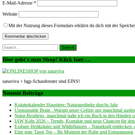
E-Mail-Adresse
*
Website
Mit der Nutzung dieses Formulars erklärst du dich mit der Speic
Hier geht`s zum Shop! Klick hier….
sanaviva + bgp-Schaufenster sind EINS!
Neueste Beiträge
Kräuterkalender Haustiere: Naturapotheke durchs Jahr
Unstoppable Brain ..Warum unser Gehirn uns manchmal ausb
Natur-Resilienz, manchmal halte ich ein Buch in den Händen und
IAW Köln 2026 – Trends, Kontakte und neue Chancen für den
Essbare Heilkräuter und Wildpflanzen – Naturkraft entdecken
Eine gute Tasse Tee – Ihr Moment der Ruhe und Entspannung