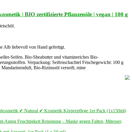
metik | BIO zertifizierte Pflanzenöle | vegan | 100 g
eischöl.
Alb liebevoll von Hand gefertigt.
eller-Seifen. Bio-Sheabutter und vitaminreiches Bio-
ierungsstoffen. Verpackung: Seifenschachtel Frischegewicht: 100 g
r, Mandarinenduft, Bio-Rizinusöl verseift, mine
aturkosmetik ✔ Natural ✔ Kosmetik Körperpflege 1er Pack (1x150ml)
i-Aging Feuchtigkeit Reinigung – Maske gegen Falten, Mitesser,
mit Arganöl, 1er Pack (1 x 50 ml)