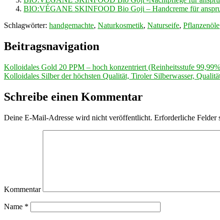
BIO:VÉGANE SKINFOOD Bio Goji – Handcreme für anspruchsvo
Schlagwörter:
handgemachte
,
Naturkosmetik
,
Naturseife
,
Pflanzenöle
Beitragsnavigation
Kolloidales Gold 20 PPM – hoch konzentriert (Reinheitsstufe 99,99%
Kolloidales Silber der höchsten Qualität, Tiroler Silberwasser, Quali
Schreibe einen Kommentar
Deine E-Mail-Adresse wird nicht veröffentlicht.
Erforderliche Felder 
Kommentar
Name
*