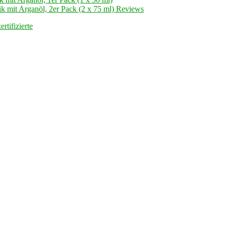
mit Arganöl, 2er Pack (2 x 75 ml) Reviews
zertifizierte