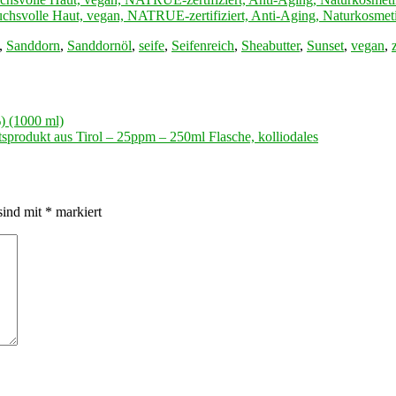
lle Haut, vegan, NATRUE-zertifiziert, Anti-Aging, Naturkosmetik 
,
Sanddorn
,
Sanddornöl
,
seife
,
Seifenreich
,
Sheabutter
,
Sunset
,
vegan
,
) (1000 ml)
tätsprodukt aus Tirol – 25ppm – 250ml Flasche, kolliodales
sind mit
*
markiert