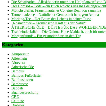
Die Schafgarbe – Alleskönnerin unter den Heilpflanzen“ von 
Der Cortisol – Code – ein Buch welches uns ins Gleichgewicht 
Mönchspfeffer, Frauenmantel & Co, eine Rezi von sanaviva
Tannennadeltee – Natürlicher Genuss mit harzigem Aroma
Moringa-Tee – Der Baum des Lebens in deiner Tasse
„Rosmarintee – Aromatische Kraft aus der Natur“
ÄTHERISCHE ÖLE – DÜFTE FÜR DAS WOHLBEFINDE
Tischleindeckdich – Die Quinoa-Hirse-Mahlzeit, auch für unte
MorgenStund‘ – Ein gesunder Start in den Tag
Kategorien
Akupressur
Allgemein
Aloevera
Ätherische Öle
Bambus
Bambus-Fußpflaster
Bambuskissen
Bambustee
Baobab
Buchbesprechung
CBD
Cellulite
Diabetes