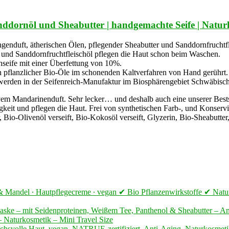
nddornöl und Sheabutter | handgemachte Seife | Naturkos
genduft, ätherischen Ölen, pflegender Sheabutter und Sanddornfruchtfl
 und Sanddornfruchtfleischöl pflegen die Haut schon beim Waschen.
hseife mit einer Überfettung von 10%.
n pflanzlicher Bio-Öle im schonenden Kaltverfahren von Hand gerührt.
rden in der Seifenreich-Manufaktur im Biosphärengebiet Schwäbische 
ivem Mandarinenduft. Sehr lecker… und deshalb auch eine unserer Bests
gkeit und pflegen die Haut. Frei von synthetischen Farb-, und Konserv
r, Bio-Olivenöl verseift, Bio-Kokosöl verseift, Glyzerin, Bio-Sheabutte
ter & Mandel ∙ Hautpflegecreme ∙ vegan ✔ Bio Pflanzenwirkstoffe ✔ N
ske – mit Seidenproteinen, Weißem Tee, Panthenol & Sheabutter – Ant
– Naturkosmetik – Mini Travel Size
lle Haut, vegan, NATRUE-zertifiziert, Anti-Aging, Naturkosmetik 