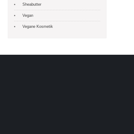
Sheabutter
Vegan
Vegane Kosmetik