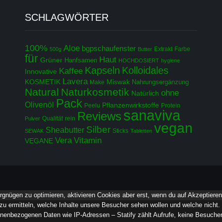
SCHLAGWÖRTER
100%
Aloe
bgpschaufenster
Extrakt
Farbe
500g
Butter
für
Haut
Grüner
Hanfsamen
HOCHDOSIERT
hygiene
Kapseln
Kolloidales
Kaffee
Innovative
Lavera
KOSMETIK
Miswak
Nahrungsergänzung
Make
Natural
Naturkosmetik
ohne
Natürlich
Pack
Olivenöl
Pflanzenwirkstoffe
Peelu
Protein
sanaviva
Reviews
Qualität
rein
Pulver
vegan
Silber
Sheabutter
Sticks
SEWAK
Tabletten
Vera
Vitamin
VEGANE
rgnügen zu optimieren, aktivieren Cookies aber erst, wenn du auf Akzeptieren
zu ermitteln, welche Inhalte unsere Besucher sehen wollen und welche nicht. I
nenbezogenen Daten wie IP-Adressen – Statify zählt Aufrufe, keine Besucher.