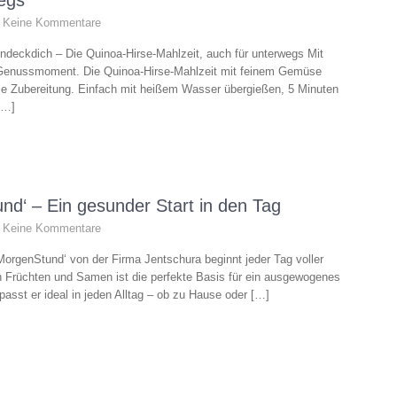
egs
Keine Kommentare
indeckdich – Die Quinoa-Hirse-Mahlzeit, auch für unterwegs Mit
m Genussmoment. Die Quinoa-Hirse-Mahlzeit mit feinem Gemüse
lle Zubereitung. Einfach mit heißem Wasser übergießen, 5 Minuten
 […]
d‘ – Ein gesunder Start in den Tag
Keine Kommentare
MorgenStund‘ von der Firma Jentschura beginnt jeder Tag voller
n Früchten und Samen ist die perfekte Basis für ein ausgewogenes
asst er ideal in jeden Alltag – ob zu Hause oder […]