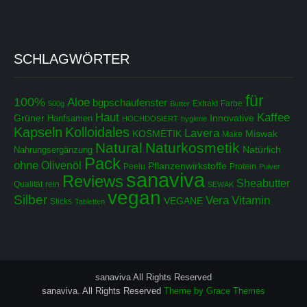
SCHLAGWÖRTER
für
100%
Aloe
bgpschaufenster
Extrakt
Farbe
500g
Butter
Haut
Kaffee
Grüner
Innovative
Hanfsamen
HOCHDOSIERT
hygiene
Kapseln
Kolloidales
Lavera
KOSMETIK
Miswak
Make
Natural
Naturkosmetik
Natürlich
Nahrungsergänzung
Pack
ohne
Olivenöl
Pflanzenwirkstoffe
Peelu
Protein
Pulver
sanaviva
Reviews
Sheabutter
Qualität
rein
SEWAK
vegan
Silber
Vera
Vitamin
VEGANE
Sticks
Tabletten
sanaviva All Rights Reserved
sanaviva. All Rights Reserved
Theme by Grace Themes