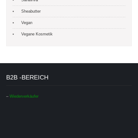
Sheabutter
Vegan
Vegane Kosmetik
B2B -BEREICH
–
Wiederverkäufer