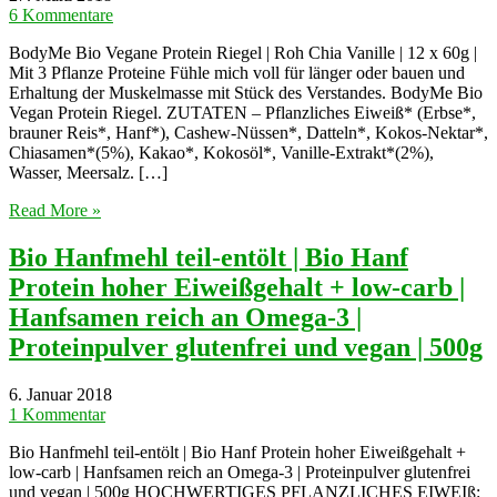
6 Kommentare
BodyMe Bio Vegane Protein Riegel | Roh Chia Vanille | 12 x 60g |
Mit 3 Pflanze Proteine Fühle mich voll für länger oder bauen und
Erhaltung der Muskelmasse mit Stück des Verstandes. BodyMe Bio
Vegan Protein Riegel. ZUTATEN – Pflanzliches Eiweiß* (Erbse*,
brauner Reis*, Hanf*), Cashew-Nüssen*, Datteln*, Kokos-Nektar*,
Chiasamen*(5%), Kakao*, Kokosöl*, Vanille-Extrakt*(2%),
Wasser, Meersalz. […]
Read More »
Bio Hanfmehl teil-entölt | Bio Hanf
Protein hoher Eiweißgehalt + low-carb |
Hanfsamen reich an Omega-3 |
Proteinpulver glutenfrei und vegan | 500g
6. Januar 2018
1 Kommentar
Bio Hanfmehl teil-entölt | Bio Hanf Protein hoher Eiweißgehalt +
low-carb | Hanfsamen reich an Omega-3 | Proteinpulver glutenfrei
und vegan | 500g HOCHWERTIGES PFLANZLICHES EIWEIß: