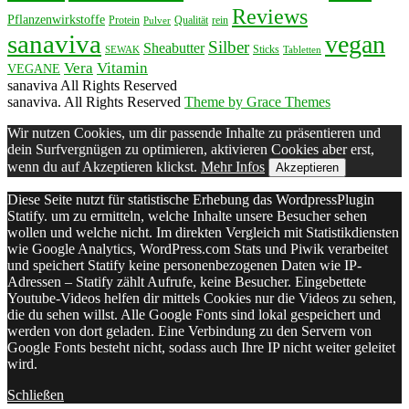
Reviews
Pflanzenwirkstoffe
Protein
Qualität
rein
Pulver
sanaviva
vegan
Silber
Sheabutter
Sticks
SEWAK
Tabletten
Vera
Vitamin
VEGANE
sanaviva All Rights Reserved
sanaviva. All Rights Reserved
Theme by Grace Themes
Wir nutzen Cookies, um dir passende Inhalte zu präsentieren und
dein Surfvergnügen zu optimieren, aktivieren Cookies aber erst,
wenn du auf Akzeptieren klickst.
Mehr Infos
Akzeptieren
Diese Seite nutzt für statistische Erhebung das WordpressPlugin
Statify. um zu ermitteln, welche Inhalte unsere Besucher sehen
wollen und welche nicht. Im direkten Vergleich mit Statistikdiensten
wie Google Analytics, WordPress.com Stats und Piwik verarbeitet
und speichert Statify keine personenbezogenen Daten wie IP-
Adressen – Statify zählt Aufrufe, keine Besucher. Eingebettete
Youtube-Videos helfen dir mittels Cookies nur die Videos zu sehen,
die du sehen willst. Alle Google Fonts sind lokal gespeichert und
werden von dort geladen. Eine Verbindung zu den Servern von
Google Fonts besteht nicht, sodass auch Ihre IP nicht weiter geleitet
wird.
Schließen