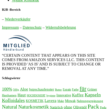
Vegane Kosmetik
B2B -Bereich
–
Wiederverkäufer
Impressum
–
Datenschutz
–
Widerrufsbelehrung
“CERTAIN CONTENT THAT APPEARS ON THIS SITE
COMES FROM AMAZON SERVICES LLC. THIS CONTENT
IS PROVIDED 'AS IS' AND IS SUBJECT TO CHANGE OR
REMOVAL AT ANY TIME.”
Schlagwörter
für
100%
Aloe
bgpschaufenster
Grüner
Extrakt
Farbe
500g
Butter
Kapseln
Haut
Kaffee
Innovative
Hanfsamen
HOCHDOSIERT
hygiene
Kolloidales
Lavera
KOSMETIK
Miswak
Nahrungsergänzung
Make
Pack
Natural
Naturkosmetik
ohne
Olivenöl
Natürlich
Peelu