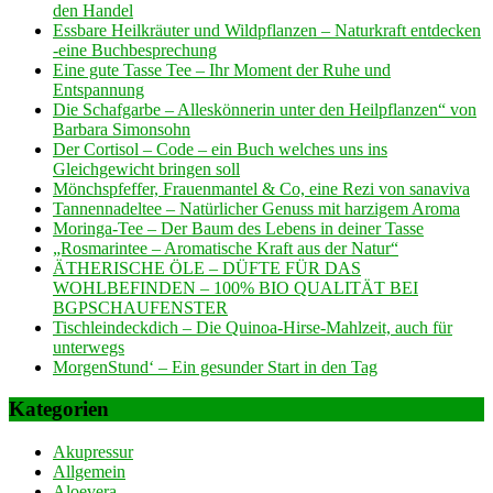
den Handel
Essbare Heilkräuter und Wildpflanzen – Naturkraft entdecken
-eine Buchbesprechung
Eine gute Tasse Tee – Ihr Moment der Ruhe und
Entspannung
Die Schafgarbe – Alleskönnerin unter den Heilpflanzen“ von
Barbara Simonsohn
Der Cortisol – Code – ein Buch welches uns ins
Gleichgewicht bringen soll
Mönchspfeffer, Frauenmantel & Co, eine Rezi von sanaviva
Tannennadeltee – Natürlicher Genuss mit harzigem Aroma
Moringa-Tee – Der Baum des Lebens in deiner Tasse
„Rosmarintee – Aromatische Kraft aus der Natur“
ÄTHERISCHE ÖLE – DÜFTE FÜR DAS
WOHLBEFINDEN – 100% BIO QUALITÄT BEI
BGPSCHAUFENSTER
Tischleindeckdich – Die Quinoa-Hirse-Mahlzeit, auch für
unterwegs
MorgenStund‘ – Ein gesunder Start in den Tag
Kategorien
Akupressur
Allgemein
Aloevera