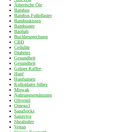
Ätherische Öle
Bambus
Bambus-Fußpflaster
Bambuskissen
Bambustee
Baobab
Buchbesprechung
CBD
Cellulite
Diabetes
Gesundheit
Gesundheit
Grüner Kaffee
Hanf
Hanfsamen
Kolloidales Silber
Miswak
Nahrungsergänzung
Olivenöl
Omega3
SanaSocks
Sanaviva
Sheabutter
Vegan