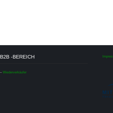
B2B -BEREICH
Impre
–
Wiederverkäufer