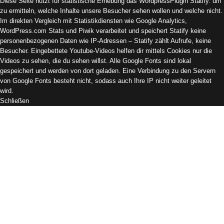
Diese Seite nutzt für statistische Erhebung das WordpressPlugin Statify. um
zu ermitteln, welche Inhalte unsere Besucher sehen wollen und welche nicht.
Im direkten Vergleich mit Statistikdiensten wie Google Analytics,
WordPress.com Stats und Piwik verarbeitet und speichert Statify keine
personenbezogenen Daten wie IP-Adressen – Statify zählt Aufrufe, keine
Besucher. Eingebettete Youtube-Videos helfen dir mittels Cookies nur die
Videos zu sehen, die du sehen willst. Alle Google Fonts sind lokal
gespeichert und werden von dort geladen. Eine Verbindung zu den Servern
von Google Fonts besteht nicht, sodass auch Ihre IP nicht weiter geleitet
wird.
Schließen