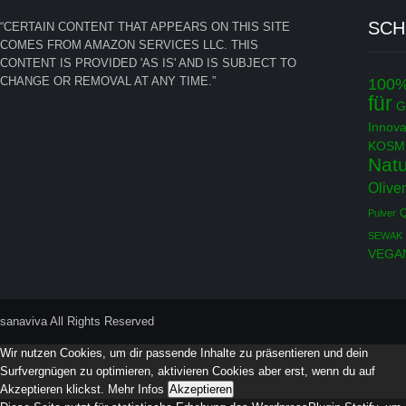
SC
“CERTAIN CONTENT THAT APPEARS ON THIS SITE
COMES FROM AMAZON SERVICES LLC. THIS
CONTENT IS PROVIDED 'AS IS' AND IS SUBJECT TO
CHANGE OR REMOVAL AT ANY TIME.”
100
für
G
Innova
KOSM
Natu
Olive
Q
Pulver
SEWAK
VEGA
sanaviva All Rights Reserved
Wir nutzen Cookies, um dir passende Inhalte zu präsentieren und dein
Surfvergnügen zu optimieren, aktivieren Cookies aber erst, wenn du auf
Akzeptieren klickst.
Mehr Infos
Akzeptieren