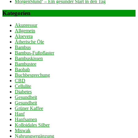
MorgenStund‘ – Ein gesunder Start in den Tag
Kategorien
Akupressur
Allgemein
Aloevera
Ätherische Öle
Bambus
Bambus-Fußpflaster
Bambuskissen
Bambustee
Baobab
Buchbesprechung
CBD
Cellulite
Diabetes
Gesundheit
Gesundheit
Grüner Kaffee
Hanf
Hanfsamen
Kolloidales Silber
Miswak
Nahrungsergänzung