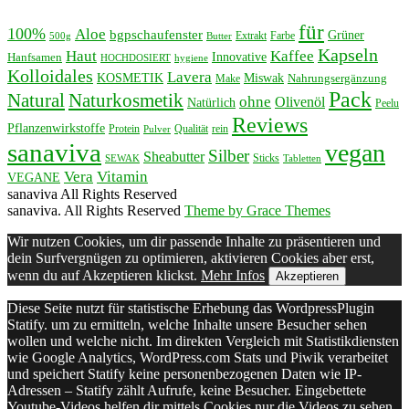
für
100%
Aloe
bgpschaufenster
Grüner
Extrakt
Farbe
500g
Butter
Kapseln
Haut
Kaffee
Innovative
Hanfsamen
HOCHDOSIERT
hygiene
Kolloidales
Lavera
KOSMETIK
Miswak
Nahrungsergänzung
Make
Pack
Natural
Naturkosmetik
ohne
Olivenöl
Natürlich
Peelu
Reviews
Pflanzenwirkstoffe
Protein
Qualität
rein
Pulver
sanaviva
vegan
Silber
Sheabutter
Sticks
SEWAK
Tabletten
Vera
Vitamin
VEGANE
sanaviva All Rights Reserved
sanaviva. All Rights Reserved
Theme by Grace Themes
Wir nutzen Cookies, um dir passende Inhalte zu präsentieren und
dein Surfvergnügen zu optimieren, aktivieren Cookies aber erst,
wenn du auf Akzeptieren klickst.
Mehr Infos
Akzeptieren
Diese Seite nutzt für statistische Erhebung das WordpressPlugin
Statify. um zu ermitteln, welche Inhalte unsere Besucher sehen
wollen und welche nicht. Im direkten Vergleich mit Statistikdiensten
wie Google Analytics, WordPress.com Stats und Piwik verarbeitet
und speichert Statify keine personenbezogenen Daten wie IP-
Adressen – Statify zählt Aufrufe, keine Besucher. Eingebettete
Youtube-Videos helfen dir mittels Cookies nur die Videos zu sehen,