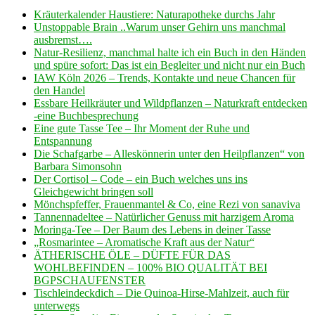
Kräuterkalender Haustiere: Naturapotheke durchs Jahr
Unstoppable Brain ..Warum unser Gehirn uns manchmal
ausbremst….
Natur-Resilienz, manchmal halte ich ein Buch in den Händen
und spüre sofort: Das ist ein Begleiter und nicht nur ein Buch
IAW Köln 2026 – Trends, Kontakte und neue Chancen für
den Handel
Essbare Heilkräuter und Wildpflanzen – Naturkraft entdecken
-eine Buchbesprechung
Eine gute Tasse Tee – Ihr Moment der Ruhe und
Entspannung
Die Schafgarbe – Alleskönnerin unter den Heilpflanzen“ von
Barbara Simonsohn
Der Cortisol – Code – ein Buch welches uns ins
Gleichgewicht bringen soll
Mönchspfeffer, Frauenmantel & Co, eine Rezi von sanaviva
Tannennadeltee – Natürlicher Genuss mit harzigem Aroma
Moringa-Tee – Der Baum des Lebens in deiner Tasse
„Rosmarintee – Aromatische Kraft aus der Natur“
ÄTHERISCHE ÖLE – DÜFTE FÜR DAS
WOHLBEFINDEN – 100% BIO QUALITÄT BEI
BGPSCHAUFENSTER
Tischleindeckdich – Die Quinoa-Hirse-Mahlzeit, auch für
unterwegs