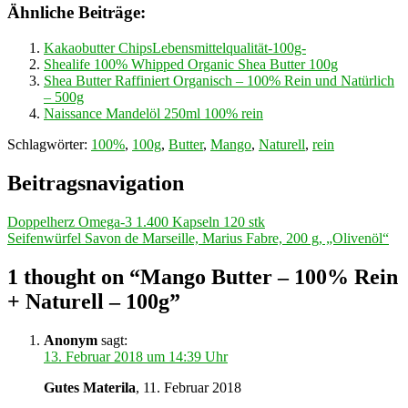
Ähnliche Beiträge:
Kakaobutter ChipsLebensmittelqualität-100g-
Shealife 100% Whipped Organic Shea Butter 100g
Shea Butter Raffiniert Organisch – 100% Rein und Natürlich
– 500g
Naissance Mandelöl 250ml 100% rein
Schlagwörter:
100%
,
100g
,
Butter
,
Mango
,
Naturell
,
rein
Beitragsnavigation
Doppelherz Omega-3 1.400 Kapseln 120 stk
Seifenwürfel Savon de Marseille, Marius Fabre, 200 g, „Olivenöl“
1 thought on “Mango Butter – 100% Rein
+ Naturell – 100g”
Anonym
sagt:
13. Februar 2018 um 14:39 Uhr
Gutes Materila
, 11. Februar 2018