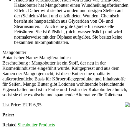
Kakaobutter hat Mangobutter einen Wundheilungsfördernden
Effekt. Daher wird sie bei wunden und rissigen Stellen auf
der (Schleim-)Haut und entzündeten Wunden. Chemisch
besteht sie hauptsächlich aus Glyceriden von Öl- und
Stearinsäuren. – Auch eine gute Quelle für essenzielle
Fettsäuren. Sie ist öllöslich, (nicht wasserlöslich) und wird
normalerweise mit der Ölphase aufgelöst. Sie besitzt keine
bekannten Inkompatibilitäten.
Mangobutter
Botanischer Name: Mangifera indica
Beschreibung : Mangobutter ist ein Stoff, der neu in der
Kosmetikindustrie eingeführt wurde. Kaltgepresst und aus dem
Samen der Mango gemacht, ist diese Butter eine qualitativ
außerordentliche Basis für Körperpflegeprodukte und Inhaltsstoffe
für Seifen. Mango Butter gibt Lotionen wohltuende befeuchtende
Eigenschaften und ist in Farbe und Textur der Kakaobutter ähnlich,
so ist sie eine exotische und spannende Alternative für Toilettena
List Price: EUR 6,95
Price:
Related
Sheabutter Products