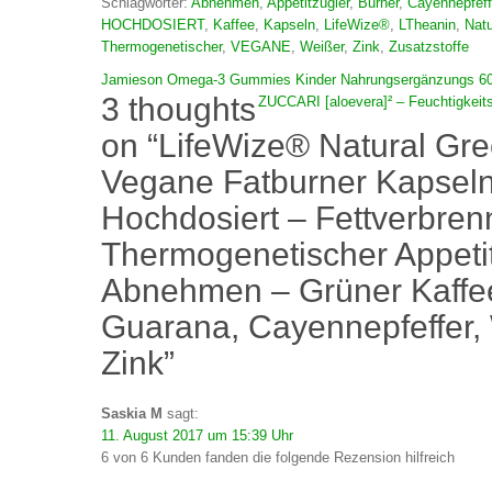
Schlagwörter:
Abnehmen
,
Appetitzügler
,
Burner
,
Cayennepfeff
HOCHDOSIERT
,
Kaffee
,
Kapseln
,
LifeWize®
,
LTheanin
,
Natu
Thermogenetischer
,
VEGANE
,
Weißer
,
Zink
,
Zusatzstoffe
Beitragsnavigation
Jamieson Omega-3 Gummies Kinder Nahrungsergänzungs 60
3 thoughts
ZUCCARI [aloevera]² – Feuchtigkeit
on “LifeWize® Natural Gre
Vegane Fatburner Kapseln
Hochdosiert – Fettverbrenn
Thermogenetischer Appetitz
Abnehmen – Grüner Kaffee
Guarana, Cayennepfeffer,
Zink”
Saskia M
sagt:
11. August 2017 um 15:39 Uhr
6 von 6 Kunden fanden die folgende Rezension hilfreich