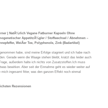
urner | NatÃ¼rlich Vegane Fatburner Kapseln Ohne
ermogenetischer AppetitzÃ¼gler / Stoffwechsel / Abnehmen –
pfeffer, WeiÃer Tee, Polyphenole, Zink (Badartikel)
genommen habe, sind meine Erfolge stagniert und ich habe nach
den. Gerade wenn die Waage stehen bleibt, kratzt das leider auch
 Frage, außerdem halte ich nichts von Zusatzstoffen.Ich muss
etwas bewirken. Aber seit der Einnahme geht es wieder weiter auf
 mich ingesamt fitter, was den ganzen Effekt noch einmal
eichsten Rezensionen