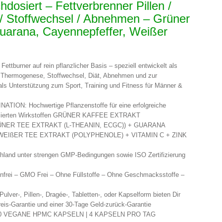
dosiert – Fettverbrenner Pillen /
 / Stoffwechsel / Abnehmen – Grüner
Guarana, Cayennepfeffer, Weißer
urner auf rein pflanzlicher Basis – speziell entwickelt als
r Thermogenese, Stoffwechsel, Diät, Abnehmen und zur
als Unterstützung zum Sport, Training und Fitness für Männer &
ON: Hochwertige Pflanzenstoffe für eine erfolgreiche
dosierten Wirkstoffen GRÜNER KAFFEE EXTRAKT
NER TEE EXTRAKT (L-THEANIN, ECGC)) + GUARANA
EIßER TEE EXTRAKT (POLYPHENOLE) + VITAMIN C + ZINK
and unter strengen GMP-Bedingungen sowie ISO Zertifizierung
rei – GMO Frei – Ohne Füllstoffe – Ohne Geschmacksstoffe –
er-, Pillen-, Dragée-, Tabletten-, oder Kapselform bieten Dir
eis-Garantie und einer 30-Tage Geld-zurück-Garantie
0 VEGANE HPMC KAPSELN | 4 KAPSELN PRO TAG