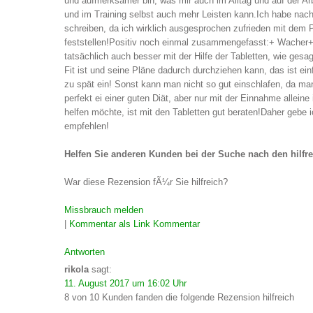
und aufmerksamer bin, was mir auch im Alltag und auf der Arb
und im Training selbst auch mehr Leisten kann.Ich habe nac
schreiben, da ich wirklich ausgesprochen zufrieden mit dem 
feststellen!Positiv noch einmal zusammengefasst:+ Wacher+
tatsächlich auch besser mit der Hilfe der Tabletten, wie gesa
Fit ist und seine Pläne dadurch durchziehen kann, das ist ei
zu spät ein! Sonst kann man nicht so gut einschlafen, da man
perfekt ei einer guten Diät, aber nur mit der Einnahme alleine
helfen möchte, ist mit den Tabletten gut beraten!Daher gebe
empfehlen!
Helfen Sie anderen Kunden bei der Suche nach den hilfr
War diese Rezension fÃ¼r Sie hilfreich?
Missbrauch melden
|
Kommentar als Link
Kommentar
Antworten
rikola
sagt:
11. August 2017 um 16:02 Uhr
8 von 10 Kunden fanden die folgende Rezension hilfreich