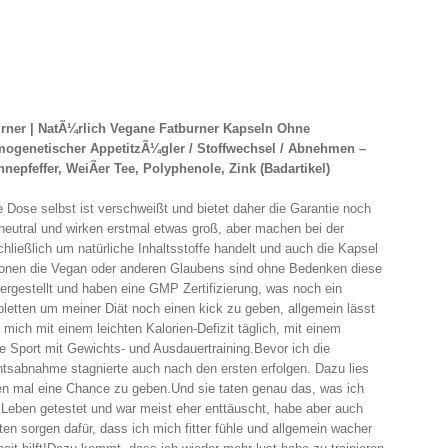
urner | NatÃ¼rlich Vegane Fatburner Kapseln Ohne
ermogenetischer AppetitzÃ¼gler / Stoffwechsel / Abnehmen –
pfeffer, WeiÃer Tee, Polyphenole, Zink (Badartikel)
 Dose selbst ist verschweißt und bietet daher die Garantie noch
neutral und wirken erstmal etwas groß, aber machen bei der
hließlich um natürliche Inhaltsstoffe handelt und auch die Kapsel
rsonen die Vegan oder anderen Glaubens sind ohne Bedenken diese
rgestellt und haben eine GMP Zertifizierung, was noch ein
bletten um meiner Diät noch einen kick zu geben, allgemein lässt
 mich mit einem leichten Kalorien-Defizit täglich, mit einem
 Sport mit Gewichts- und Ausdauertraining.Bevor ich die
htsabnahme stagnierte auch nach den ersten erfolgen. Dazu lies
ten mal eine Chance zu geben.Und sie taten genau das, was ich
em Leben getestet und war meist eher enttäuscht, habe aber auch
en sorgen dafür, dass ich mich fitter fühle und allgemein wacher