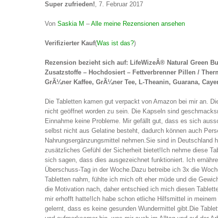
Super zufrieden!
, 7. Februar 2017
Von
Saskia M
–
Alle meine Rezensionen ansehen
Verifizierter Kauf
(
Was ist das?
)
Rezension bezieht sich auf: LifeWizeÂ® Natural Green B
Zusatzstoffe – Hochdosiert – Fettverbrenner Pillen / Th
GrÃ¼ner Kaffee, GrÃ¼ner Tee, L-Theanin, Guarana, Cayenne
Die Tabletten kamen gut verpackt von Amazon bei mir an. Die
nicht geöffnet worden zu sein. Die Kapseln sind geschmacks
Einnahme keine Probleme. Mir gefällt gut, dass es sich aussc
selbst nicht aus Gelatine besteht, dadurch können auch Pe
Nahrungsergänzungsmittel nehmen.Sie sind in Deutschland he
zusätzliches Gefühl der Sicherheit bietet!Ich nehme diese Ta
sich sagen, dass dies ausgezeichnet funktioniert. Ich ernähre
Überschuss-Tag in der Woche.Dazu betreibe ich 3x die Woche
Tabletten nahm, fühlte ich mich oft eher müde und die Gewic
die Motivation nach, daher entschied ich mich diesen Tablet
mir erhofft hatte!Ich habe schon etliche Hilfsmittel in mein
gelernt, dass es keine gesunden Wundermittel gibt.Die Tablett