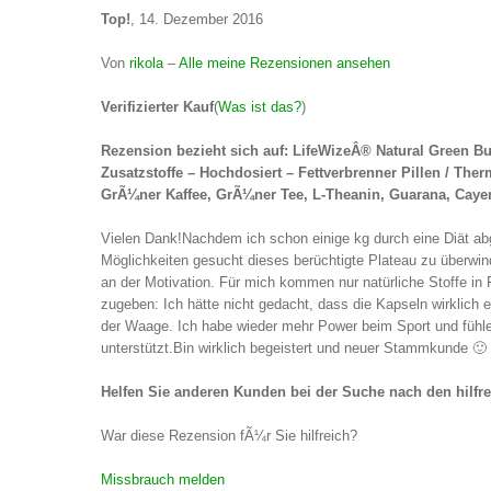
Top!
, 14. Dezember 2016
Von
rikola
–
Alle meine Rezensionen ansehen
Verifizierter Kauf
(
Was ist das?
)
Rezension bezieht sich auf: LifeWizeÂ® Natural Green B
Zusatzstoffe – Hochdosiert – Fettverbrenner Pillen / Th
GrÃ¼ner Kaffee, GrÃ¼ner Tee, L-Theanin, Guarana, Cayenne
Vielen Dank!Nachdem ich schon einige kg durch eine Diät ab
Möglichkeiten gesucht dieses berüchtigte Plateau zu überwin
an der Motivation. Für mich kommen nur natürliche Stoffe in
zugeben: Ich hätte nicht gedacht, dass die Kapseln wirklich 
der Waage. Ich habe wieder mehr Power beim Sport und fühle
unterstützt.Bin wirklich begeistert und neuer Stammkunde 🙂
Helfen Sie anderen Kunden bei der Suche nach den hilfr
War diese Rezension fÃ¼r Sie hilfreich?
Missbrauch melden