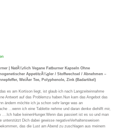
en
urner | NatÃ¼rlich Vegane Fatburner Kapseln Ohne
ermogenetischer AppetitzÃ¼gler / Stoffwechsel / Abnehmen –
pfeffer, WeiÃer Tee, Polyphenole, Zink (Badartikel)
das es am Kortison liegt, ist glaub ich nach Langzeiteinnahme
 eine Antwort auf das Problemzu haben.Nun kam das Angebot das
denn ändern möchte ich ja schon sehr lange was an
sache …wenn ich eine Tablette nehme und daran denke diehilft mir,
n ….Ich habe keinenHunger.Wenn das passiert ist es so und man
e unterstützt Dich dabei gewisse negativeVerhaltensweisen
inbekommen, das die Lust am Abend zu zuschlagen aus meinem