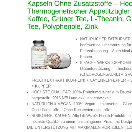
Kapseln Ohne Zusatzstoffe – Hoch
Thermogenetischer Appetitzügler
Kaffee, Grüner Tee, L-Theanin, 
Tee, Polyphenole, Zink
NATÜRLICHER FATBURNER: Fettb
hochwertige Unterstützung fü
Fettverbrennung – Auch ideal 
Frauen
8 FACHE WIRKSTOFFKOMBINATI
Diätunterstützung mit hoch
(CHLOROGENSÄURE) + GRÜ
FRUCHTEXTRAKT (KOFFEIN) + CAYENNEPFEFFER + W
+ KUPFER
HÖCHSTE QUALITÄT: 100% Premiumqualität & in Deutschl
hergestellt | 2016 NEU und exklusiv entwickelt
NATÜRLICH & VEGAN: 100% Vegan – Laktosefrei – Glutenf
Ohne Farbstoffe – Ohne Konservierungsstoffe
RISIKOFREI KAUFEN: Alle LifeWize® Health Produkte in Pulv
höchste Qualität zu einem unschlagbaren Preis, mit Bestpr
DIE UNTERSTÜTZUNG MIT MAXIMALEN VORTEILEN | 12