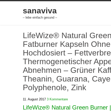
Skip
to
sanaviva
content
– lebe einfach gesund –
LifeWize® Natural Green
Fatburner Kapseln Ohne 
Hochdosiert – Fettverbren
Thermogenetischer Appeti
Abnehmen – Grüner Kaff
Theanin, Guarana, Cayen
Polyphenole, Zink
11. August 2017
3 Kommentare
LifeWize® Natural Green Burner |