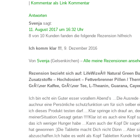
|
Kommentar als Link
Kommentar
Antworten
Svenja
sagt:
11. August 2017 um 16:32 Uhr
8 von 10 Kunden fanden die folgende Rezension hilfreich
Ich komm klar !!!
, 9. Dezember 2016
Von
Svenja
(Gelsenkirchen) –
Alle meine Rezensionen anseh
Rezension bezieht sich auf: LifeWizeÂ® Natural Green B
Zusatzstoffe – Hochdosiert – Fettverbrenner Pillen / Th
GrÃ¼ner Kaffee, GrÃ¼ner Tee, L-Theanin, Guarana, Cayenne
Ich bin echt ein Guter esser vorallem Abend’s …Die Ausrede 
auchnur eine Persönliche schutzfunktion um für sich selber
ich dieses Produkt testen darf….Klar springe ich drauf an, 
meinerSituation.Gesagt getan !!!!Klar ist es auch eine Kopf 
das ich weniger Hunger habe …Kann auch der Kopf Dir sage
hat gewonnen :)Die Tablette macht Dich nicht Dünn …Aber si
abzuschaffen.Ich habe es wohl als Kopf Tabletten Kunde h