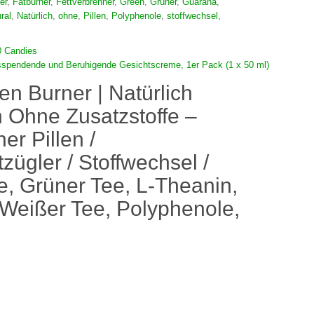
er
,
Fatburner
,
Fettverbrenner
,
Green
,
Grüner
,
Guarana
,
ral
,
Natürlich
,
ohne
,
Pillen
,
Polyphenole
,
stoffwechsel
,
 Candies
sspendende und Beruhigende Gesichtscreme, 1er Pack (1 x 50 ml)
en Burner | Natürlich
 Ohne Zusatzstoffe –
er Pillen /
ügler / Stoffwechsel /
, Grüner Tee, L-Theanin,
 Weißer Tee, Polyphenole,