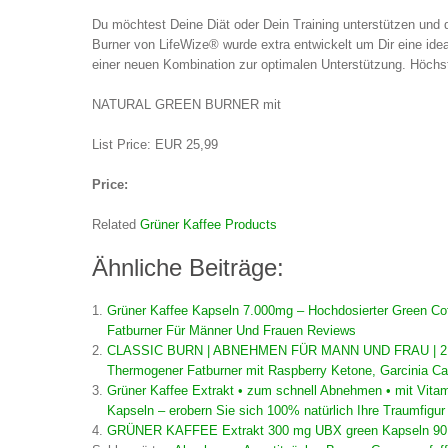
Du möchtest Deine Diät oder Dein Training unterstützen und
Burner von LifeWize® wurde extra entwickelt um Dir eine idea
einer neuen Kombination zur optimalen Unterstützung. Höchst
NATURAL GREEN BURNER mit
List Price: EUR 25,99
Price:
Related
Grüner Kaffee Products
Ähnliche Beiträge:
Grüner Kaffee Kapseln 7.000mg – Hochdosierter Green Cof
Fatburner Für Männer Und Frauen Reviews
CLASSIC BURN | ABNEHMEN FÜR MANN UND FRAU | 2 MO
Thermogener Fatburner mit Raspberry Ketone, Garcinia Ca
Grüner Kaffee Extrakt • zum schnell Abnehmen • mit Vit
Kapseln – erobern Sie sich 100% natürlich Ihre Traumfigur
GRÜNER KAFFEE Extrakt 300 mg UBX green Kapseln 90 