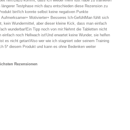
eit hilft!Dazu kommt, dass ich wieder mehr lust habe zu trainieren
h längerer Testphase mich dazu entschieden diese Rezension zu
Produkt bin!Ich konnte selbst keine negativen Punkte
 Aufmerksamer+ Motivierter+ Besseres Ich-GefühlMan fühlt sich
gt, kein Wundermittel, aber dieser kleine Kick, dass man einfach
nfach wunderbar!Ein Tipp noch von mir:Nehmt die Tabletten nicht
 einfach noch Hellwach ist!Und erwartet keine Wunder, sie helfen
 ist es nicht getan!Also wer wie ich stagniert oder seinem Training
 ich 5* diesem Produkt und kann es ohne Bedenken weiter
eichsten Rezensionen