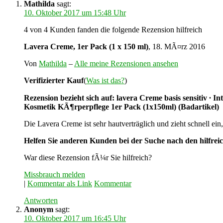
Mathilda
sagt:
10. Oktober 2017 um 15:48 Uhr
4 von 4 Kunden fanden die folgende Rezension hilfreich
Lavera Creme, 1er Pack (1 x 150 ml)
, 18. MÃ¤rz 2016
Von
Mathilda
–
Alle meine Rezensionen ansehen
Verifizierter Kauf
(
Was ist das?
)
Rezension bezieht sich auf: lavera Creme basis sensitiv ∙
Kosmetik KÃ¶rperpflege 1er Pack (1x150ml) (Badartikel)
Die Lavera Creme ist sehr hautverträglich und zieht schnell ein
Helfen Sie anderen Kunden bei der Suche nach den hilfrei
War diese Rezension fÃ¼r Sie hilfreich?
Missbrauch melden
|
Kommentar als Link
Kommentar
Antworten
Anonym
sagt:
10. Oktober 2017 um 16:45 Uhr