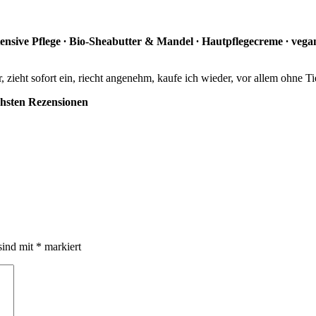
 Intensive Pflege ∙ Bio-Sheabutter & Mandel ∙ Hautpflegecreme ∙ v
zieht sofort ein, riecht angenehm, kaufe ich wieder, vor allem ohne Ti
chsten Rezensionen
sind mit
*
markiert