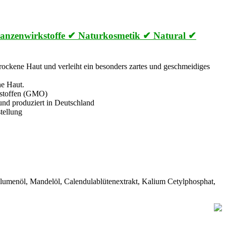
Pflanzenwirkstoffe ✔ Naturkosmetik ✔ Natural ✔
 trockene Haut und verleiht ein besonders zartes und geschmeidiges
ne Haut.
tsstoffen (GMO)
und produziert in Deutschland
tellung
nblumenöl, Mandelöl, Calendulablütenextrakt, Kalium Cetylphosphat,