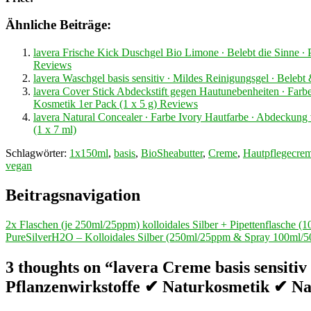
Ähnliche Beiträge:
lavera Frische Kick Duschgel Bio Limone ∙ Belebt die Sinne ∙
Reviews
lavera Waschgel basis sensitiv ∙ Mildes Reinigungsgel ∙ Beleb
lavera Cover Stick Abdeckstift gegen Hautunebenheiten ∙ Far
Kosmetik 1er Pack (1 x 5 g) Reviews
lavera Natural Concealer ∙ Farbe Ivory Hautfarbe ∙ Abdeckun
(1 x 7 ml)
Schlagwörter:
1x150ml
,
basis
,
BioSheabutter
,
Creme
,
Hautpflegecre
vegan
Beitragsnavigation
2x Flaschen (je 250ml/25ppm) kolloidales Silber + Pipettenflasche 
PureSilverH2O – Kolloidales Silber (250ml/25ppm & Spray 100ml/
3 thoughts on “lavera Creme basis sensitiv
Pflanzenwirkstoffe ✔ Naturkosmetik ✔ Na