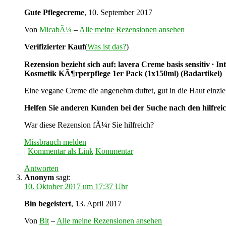
Gute Pflegecreme
, 10. September 2017
Von
MicabÃ¼
–
Alle meine Rezensionen ansehen
Verifizierter Kauf
(
Was ist das?
)
Rezension bezieht sich auf: lavera Creme basis sensitiv ∙
Kosmetik KÃ¶rperpflege 1er Pack (1x150ml) (Badartikel)
Eine vegane Creme die angenehm duftet, gut in die Haut einzie
Helfen Sie anderen Kunden bei der Suche nach den hilfrei
War diese Rezension fÃ¼r Sie hilfreich?
Missbrauch melden
|
Kommentar als Link
Kommentar
Antworten
Anonym
sagt:
10. Oktober 2017 um 17:37 Uhr
Bin begeistert
, 13. April 2017
Von
Bit
–
Alle meine Rezensionen ansehen