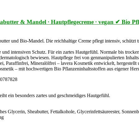
-Sheabutter & Mandel ∙ Hautpflegecreme ∙ vegan ✔ Bio 
butter und Bio-Mandel. Die reichhaltige Creme pflegt intensiv, schützt
e und intensiven Schutz. Für ein zartes Hautgefühl. Normale bis trocke
e dermatologisch bewiesen. Hautpflege frei von genmanipulierten Inhal
araffinfrei, Mineralölfrei – lavera Kosmetik entwickelt, hergestellt 
kosmetik – mit hochwertigen Bio Pflanzeninhaltsstoffen aus eigener Hers
10787828
leiht ein besonders zartes und geschmeidiges Hautgefühl.
hes Glycerin, Sheabutter, Fettalkohole, Glycerinfettsäureester, Sonne
ng