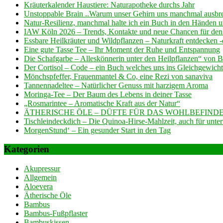
Kräuterkalender Haustiere: Naturapotheke durchs Jahr
Unstoppable Brain ..Warum unser Gehirn uns manchmal ausb
Natur-Resilienz, manchmal halte ich ein Buch in den Händen und
IAW Köln 2026 – Trends, Kontakte und neue Chancen für den
Essbare Heilkräuter und Wildpflanzen – Naturkraft entdecken
Eine gute Tasse Tee – Ihr Moment der Ruhe und Entspannung
Die Schafgarbe – Alleskönnerin unter den Heilpflanzen“ von 
Der Cortisol – Code – ein Buch welches uns ins Gleichgewicht 
Mönchspfeffer, Frauenmantel & Co, eine Rezi von sanaviva
Tannennadeltee – Natürlicher Genuss mit harzigem Aroma
Moringa-Tee – Der Baum des Lebens in deiner Tasse
„Rosmarintee – Aromatische Kraft aus der Natur“
ÄTHERISCHE ÖLE – DÜFTE FÜR DAS WOHLBEFINDE
Tischleindeckdich – Die Quinoa-Hirse-Mahlzeit, auch für unte
MorgenStund‘ – Ein gesunder Start in den Tag
Kategorien
Akupressur
Allgemein
Aloevera
Ätherische Öle
Bambus
Bambus-Fußpflaster
Bambuskissen