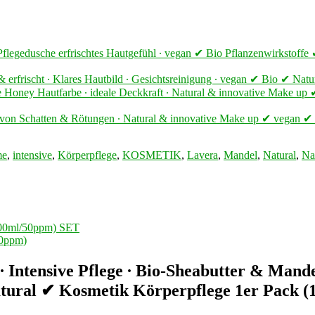
 Pflegedusche erfrischtes Hautgefühl ∙ vegan ✔ Bio Pflanzenwirkstoffe
t & erfrischt ∙ Klares Hautbild ∙ Gesichtsreinigung ∙ vegan ✔ Bio ✔ N
be Honey Hautfarbe ∙ ideale Deckkraft ∙ Natural & innovative Make u
g von Schatten & Rötungen ∙ Natural & innovative Make up ✔ vegan ✔
me
,
intensive
,
Körperpflege
,
KOSMETIK
,
Lavera
,
Mandel
,
Natural
,
Na
(100ml/50ppm) SET
50ppm)
 ∙ Intensive Pflege ∙ Bio-Sheabutter & Mand
tural ✔ Kosmetik Körperpflege 1er Pack (