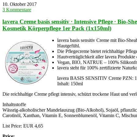
10. Oktober 2017
3 Kommentare
lavera Creme basis sensitiv ∙ Intensive Pflege ∙ Bio
Kosmetik Körperpflege 1er Pack (1x150ml)
lavera basis sensitiv Creme mit Bio-Shea
Hautgefühl.
Die Pflegecreme bietet reichhaltige Pfleg
Hautverträglichkeit aller lavera Produkt
Vegan, BIO, NATRUE – 100% Silikonfrei, P
lavera steht für 100% zertifizierte Natur
lavera BASIS SENSITIV Creme PZN: 
Inhalt: 150ml
Die reichhaltige Creme pflegt intensiv, schützt trockene Haut und ver
Inhaltsstoffe
Wässrig-alkoholischer Mandelauszug (Bio-Alkohol), Sojaöl, pflanzlic
Carotinöl, Xanthan, Vitamin E, Sonnenblumenöl, Vitamin C, Mischu
List Price: EUR 4,65
Price: