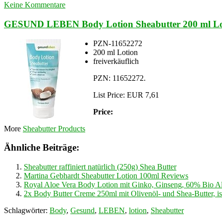
Keine Kommentare
GESUND LEBEN Body Lotion Sheabutter 200 ml Lo
PZN-11652272
200 ml Lotion
freiverkäuflich
PZN: 11652272.
List Price: EUR 7,61
Price:
More
Sheabutter Products
Ähnliche Beiträge:
Sheabutter raffiniert natürlich (250g) Shea Butter
Martina Gebhardt Sheabutter Lotion 100ml Reviews
Royal Aloe Vera Body Lotion mit Ginko, Ginseng, 60% Bio Al
2x Body Butter Creme 250ml mit Olivenöl- und Shea-Butter, is
Schlagwörter:
Body
,
Gesund
,
LEBEN
,
lotion
,
Sheabutter