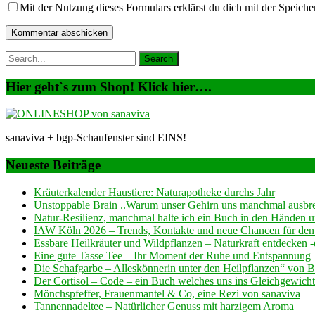
Mit der Nutzung dieses Formulars erklärst du dich mit der Speic
Hier geht`s zum Shop! Klick hier….
sanaviva + bgp-Schaufenster sind EINS!
Neueste Beiträge
Kräuterkalender Haustiere: Naturapotheke durchs Jahr
Unstoppable Brain ..Warum unser Gehirn uns manchmal ausb
Natur-Resilienz, manchmal halte ich ein Buch in den Händen und
IAW Köln 2026 – Trends, Kontakte und neue Chancen für den
Essbare Heilkräuter und Wildpflanzen – Naturkraft entdecken
Eine gute Tasse Tee – Ihr Moment der Ruhe und Entspannung
Die Schafgarbe – Alleskönnerin unter den Heilpflanzen“ von 
Der Cortisol – Code – ein Buch welches uns ins Gleichgewicht 
Mönchspfeffer, Frauenmantel & Co, eine Rezi von sanaviva
Tannennadeltee – Natürlicher Genuss mit harzigem Aroma