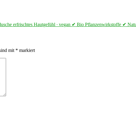
edusche erfrischtes Hautgefühl ∙ vegan ✔ Bio Pflanzenwirkstoffe ✔ Na
sind mit
*
markiert