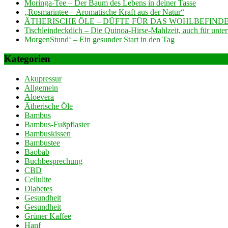
Moringa-Tee – Der Baum des Lebens in deiner Tasse
„Rosmarintee – Aromatische Kraft aus der Natur“
ÄTHERISCHE ÖLE – DÜFTE FÜR DAS WOHLBEFINDE
Tischleindeckdich – Die Quinoa-Hirse-Mahlzeit, auch für unte
MorgenStund‘ – Ein gesunder Start in den Tag
Kategorien
Akupressur
Allgemein
Aloevera
Ätherische Öle
Bambus
Bambus-Fußpflaster
Bambuskissen
Bambustee
Baobab
Buchbesprechung
CBD
Cellulite
Diabetes
Gesundheit
Gesundheit
Grüner Kaffee
Hanf