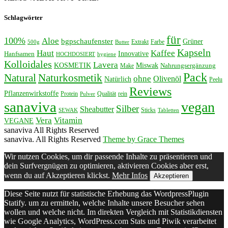
Schlagwörter
für
100%
Aloe
bgpschaufenster
Grüner
Extrakt
Farbe
500g
Butter
Kapseln
Haut
Kaffee
Innovative
Hanfsamen
HOCHDOSIERT
hygiene
Kolloidales
Lavera
KOSMETIK
Miswak
Nahrungsergänzung
Make
Pack
Natural
Naturkosmetik
ohne
Olivenöl
Natürlich
Peelu
Reviews
Pflanzenwirkstoffe
Protein
Qualität
rein
Pulver
sanaviva
vegan
Silber
Sheabutter
Sticks
SEWAK
Tabletten
Vera
Vitamin
VEGANE
sanaviva All Rights Reserved
sanaviva. All Rights Reserved
Theme by Grace Themes
Wir nutzen Cookies, um dir passende Inhalte zu präsentieren und
dein Surfvergnügen zu optimieren, aktivieren Cookies aber erst,
wenn du auf Akzeptieren klickst.
Mehr Infos
Akzeptieren
Diese Seite nutzt für statistische Erhebung das WordpressPlugin
Statify. um zu ermitteln, welche Inhalte unsere Besucher sehen
wollen und welche nicht. Im direkten Vergleich mit Statistikdiensten
wie Google Analytics, WordPress.com Stats und Piwik verarbeitet