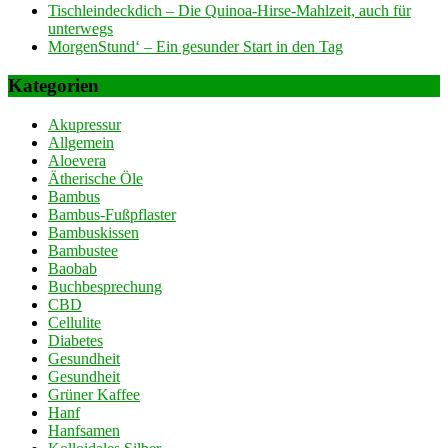
Tischleindeckdich – Die Quinoa-Hirse-Mahlzeit, auch für
unterwegs
MorgenStund‘ – Ein gesunder Start in den Tag
Kategorien
Akupressur
Allgemein
Aloevera
Ätherische Öle
Bambus
Bambus-Fußpflaster
Bambuskissen
Bambustee
Baobab
Buchbesprechung
CBD
Cellulite
Diabetes
Gesundheit
Gesundheit
Grüner Kaffee
Hanf
Hanfsamen