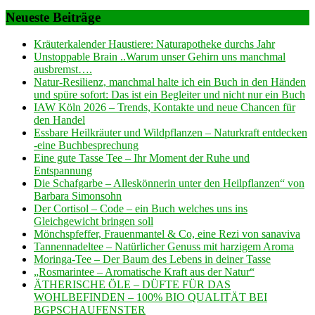
Neueste Beiträge
Kräuterkalender Haustiere: Naturapotheke durchs Jahr
Unstoppable Brain ..Warum unser Gehirn uns manchmal
ausbremst….
Natur-Resilienz, manchmal halte ich ein Buch in den Händen
und spüre sofort: Das ist ein Begleiter und nicht nur ein Buch
IAW Köln 2026 – Trends, Kontakte und neue Chancen für
den Handel
Essbare Heilkräuter und Wildpflanzen – Naturkraft entdecken
-eine Buchbesprechung
Eine gute Tasse Tee – Ihr Moment der Ruhe und
Entspannung
Die Schafgarbe – Alleskönnerin unter den Heilpflanzen“ von
Barbara Simonsohn
Der Cortisol – Code – ein Buch welches uns ins
Gleichgewicht bringen soll
Mönchspfeffer, Frauenmantel & Co, eine Rezi von sanaviva
Tannennadeltee – Natürlicher Genuss mit harzigem Aroma
Moringa-Tee – Der Baum des Lebens in deiner Tasse
„Rosmarintee – Aromatische Kraft aus der Natur“
ÄTHERISCHE ÖLE – DÜFTE FÜR DAS
WOHLBEFINDEN – 100% BIO QUALITÄT BEI
BGPSCHAUFENSTER