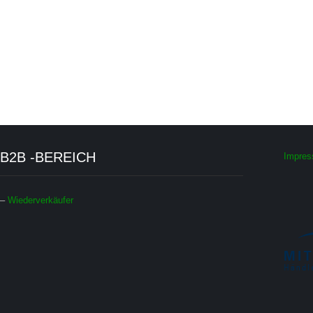
B2B -BEREICH
Impre
–
Wiederverkäufer