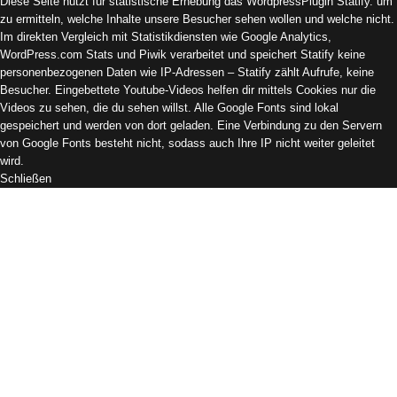
Diese Seite nutzt für statistische Erhebung das WordpressPlugin Statify. um
zu ermitteln, welche Inhalte unsere Besucher sehen wollen und welche nicht.
Im direkten Vergleich mit Statistikdiensten wie Google Analytics,
WordPress.com Stats und Piwik verarbeitet und speichert Statify keine
personenbezogenen Daten wie IP-Adressen – Statify zählt Aufrufe, keine
Besucher. Eingebettete Youtube-Videos helfen dir mittels Cookies nur die
Videos zu sehen, die du sehen willst. Alle Google Fonts sind lokal
gespeichert und werden von dort geladen. Eine Verbindung zu den Servern
von Google Fonts besteht nicht, sodass auch Ihre IP nicht weiter geleitet
wird.
Schließen