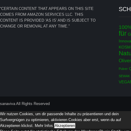
SC
“CERTAIN CONTENT THAT APPEARS ON THIS SITE
COMES FROM AMAZON SERVICES LLC. THIS
CONTENT IS PROVIDED 'AS IS' AND IS SUBJECT TO
CHANGE OR REMOVAL AT ANY TIME.”
100
für
G
Innova
KOSM
Natu
Olive
Q
Pulver
SEWAK
VEGA
sanaviva All Rights Reserved
Wir nutzen Cookies, um dir passende Inhalte zu präsentieren und dein
Surfvergnügen zu optimieren, aktivieren Cookies aber erst, wenn du auf
Akzeptieren klickst.
Mehr Infos
Akzeptieren