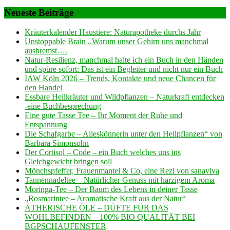
Neueste Beiträge
Kräuterkalender Haustiere: Naturapotheke durchs Jahr
Unstoppable Brain ..Warum unser Gehirn uns manchmal
ausbremst….
Natur-Resilienz, manchmal halte ich ein Buch in den Händen
und spüre sofort: Das ist ein Begleiter und nicht nur ein Buch
IAW Köln 2026 – Trends, Kontakte und neue Chancen für
den Handel
Essbare Heilkräuter und Wildpflanzen – Naturkraft entdecken
-eine Buchbesprechung
Eine gute Tasse Tee – Ihr Moment der Ruhe und
Entspannung
Die Schafgarbe – Alleskönnerin unter den Heilpflanzen“ von
Barbara Simonsohn
Der Cortisol – Code – ein Buch welches uns ins
Gleichgewicht bringen soll
Mönchspfeffer, Frauenmantel & Co, eine Rezi von sanaviva
Tannennadeltee – Natürlicher Genuss mit harzigem Aroma
Moringa-Tee – Der Baum des Lebens in deiner Tasse
„Rosmarintee – Aromatische Kraft aus der Natur“
ÄTHERISCHE ÖLE – DÜFTE FÜR DAS
WOHLBEFINDEN – 100% BIO QUALITÄT BEI
BGPSCHAUFENSTER