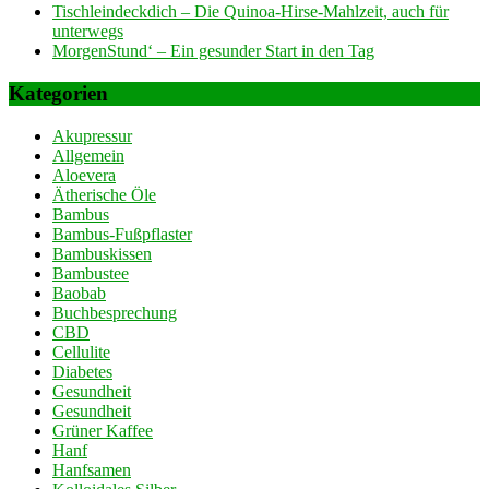
Tischleindeckdich – Die Quinoa-Hirse-Mahlzeit, auch für
unterwegs
MorgenStund‘ – Ein gesunder Start in den Tag
Kategorien
Akupressur
Allgemein
Aloevera
Ätherische Öle
Bambus
Bambus-Fußpflaster
Bambuskissen
Bambustee
Baobab
Buchbesprechung
CBD
Cellulite
Diabetes
Gesundheit
Gesundheit
Grüner Kaffee
Hanf
Hanfsamen