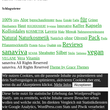
Schlagwörter
für
100%
Aloe
bgpschaufenster
Grüner
Extrakt
Farbe
500g
Butter
Kapseln
Haut
Kaffee
Innovative
Hanfsamen
HOCHDOSIERT
hygiene
Kolloidales
Lavera
KOSMETIK
Miswak
Nahrungsergänzung
Make
Pack
Natural
Naturkosmetik
ohne
Olivenöl
Natürlich
Peelu
Reviews
Pflanzenwirkstoffe
Protein
Qualität
rein
Pulver
sanaviva
vegan
Silber
Sheabutter
Sticks
SEWAK
Tabletten
Vera
Vitamin
VEGANE
sanaviva All Rights Reserved
sanaviva. All Rights Reserved
Theme by Grace Themes
Wir nutzen Cookies, um dir passende Inhalte zu präsentieren und
dein Surfvergnügen zu optimieren, aktivieren Cookies aber erst,
wenn du auf Akzeptieren klickst.
Mehr Infos
Akzeptieren
Diese Seite nutzt für statistische Erhebung das WordpressPlugin
Statify. um zu ermitteln, welche Inhalte unsere Besucher sehen
wollen und welche nicht. Im direkten Vergleich mit Statistikdiensten
wie Google Analytics, WordPress.com Stats und Piwik verarbeitet