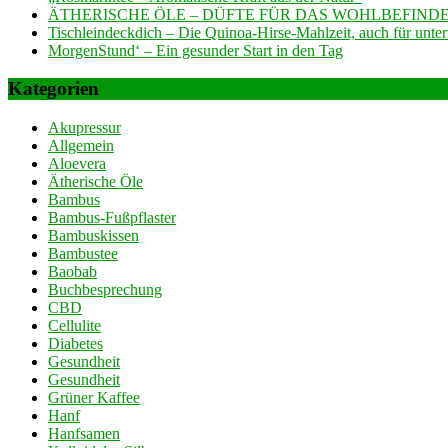
ÄTHERISCHE ÖLE – DÜFTE FÜR DAS WOHLBEFINDE
Tischleindeckdich – Die Quinoa-Hirse-Mahlzeit, auch für unte
MorgenStund‘ – Ein gesunder Start in den Tag
Kategorien
Akupressur
Allgemein
Aloevera
Ätherische Öle
Bambus
Bambus-Fußpflaster
Bambuskissen
Bambustee
Baobab
Buchbesprechung
CBD
Cellulite
Diabetes
Gesundheit
Gesundheit
Grüner Kaffee
Hanf
Hanfsamen