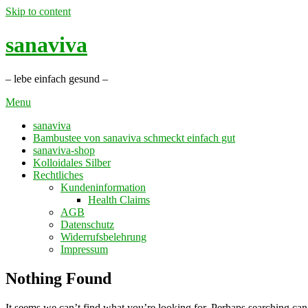
Skip to content
sanaviva
– lebe einfach gesund –
Menu
sanaviva
Bambustee von sanaviva schmeckt einfach gut
sanaviva-shop
Kolloidales Silber
Rechtliches
Kundeninformation
Health Claims
AGB
Datenschutz
Widerrufsbelehrung
Impressum
Nothing Found
It seems we can’t find what you’re looking for. Perhaps searching can