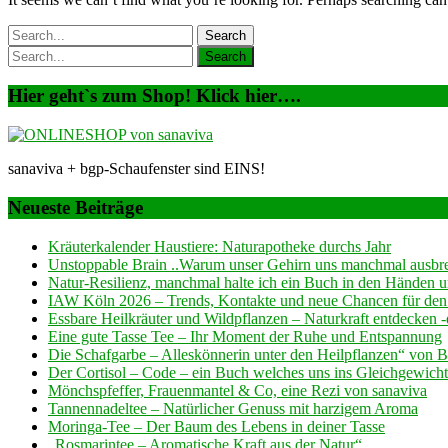
Hier geht`s zum Shop! Klick hier….
sanaviva + bgp-Schaufenster sind EINS!
Neueste Beiträge
Kräuterkalender Haustiere: Naturapotheke durchs Jahr
Unstoppable Brain ..Warum unser Gehirn uns manchmal ausb
Natur-Resilienz, manchmal halte ich ein Buch in den Händen und
IAW Köln 2026 – Trends, Kontakte und neue Chancen für den
Essbare Heilkräuter und Wildpflanzen – Naturkraft entdecken
Eine gute Tasse Tee – Ihr Moment der Ruhe und Entspannung
Die Schafgarbe – Alleskönnerin unter den Heilpflanzen“ von 
Der Cortisol – Code – ein Buch welches uns ins Gleichgewicht 
Mönchspfeffer, Frauenmantel & Co, eine Rezi von sanaviva
Tannennadeltee – Natürlicher Genuss mit harzigem Aroma
Moringa-Tee – Der Baum des Lebens in deiner Tasse
„Rosmarintee – Aromatische Kraft aus der Natur“