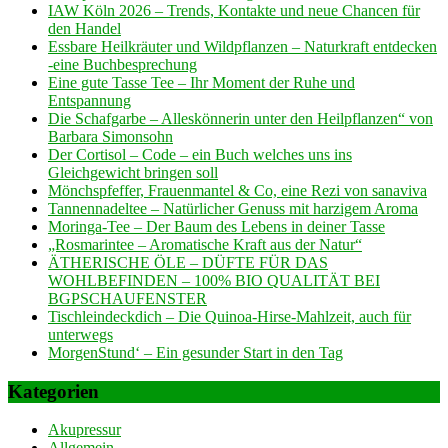
IAW Köln 2026 – Trends, Kontakte und neue Chancen für
den Handel
Essbare Heilkräuter und Wildpflanzen – Naturkraft entdecken
-eine Buchbesprechung
Eine gute Tasse Tee – Ihr Moment der Ruhe und
Entspannung
Die Schafgarbe – Alleskönnerin unter den Heilpflanzen“ von
Barbara Simonsohn
Der Cortisol – Code – ein Buch welches uns ins
Gleichgewicht bringen soll
Mönchspfeffer, Frauenmantel & Co, eine Rezi von sanaviva
Tannennadeltee – Natürlicher Genuss mit harzigem Aroma
Moringa-Tee – Der Baum des Lebens in deiner Tasse
„Rosmarintee – Aromatische Kraft aus der Natur“
ÄTHERISCHE ÖLE – DÜFTE FÜR DAS
WOHLBEFINDEN – 100% BIO QUALITÄT BEI
BGPSCHAUFENSTER
Tischleindeckdich – Die Quinoa-Hirse-Mahlzeit, auch für
unterwegs
MorgenStund‘ – Ein gesunder Start in den Tag
Kategorien
Akupressur
Allgemein