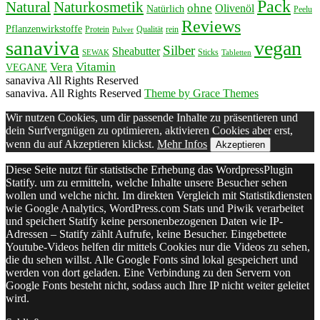
Pack
Natural
Naturkosmetik
ohne
Olivenöl
Natürlich
Peelu
Reviews
Pflanzenwirkstoffe
Protein
Qualität
rein
Pulver
sanaviva
vegan
Silber
Sheabutter
Sticks
SEWAK
Tabletten
Vera
Vitamin
VEGANE
sanaviva All Rights Reserved
sanaviva. All Rights Reserved
Theme by Grace Themes
Wir nutzen Cookies, um dir passende Inhalte zu präsentieren und
dein Surfvergnügen zu optimieren, aktivieren Cookies aber erst,
wenn du auf Akzeptieren klickst.
Mehr Infos
Akzeptieren
Diese Seite nutzt für statistische Erhebung das WordpressPlugin
Statify. um zu ermitteln, welche Inhalte unsere Besucher sehen
wollen und welche nicht. Im direkten Vergleich mit Statistikdiensten
wie Google Analytics, WordPress.com Stats und Piwik verarbeitet
und speichert Statify keine personenbezogenen Daten wie IP-
Adressen – Statify zählt Aufrufe, keine Besucher. Eingebettete
Youtube-Videos helfen dir mittels Cookies nur die Videos zu sehen,
die du sehen willst. Alle Google Fonts sind lokal gespeichert und
werden von dort geladen. Eine Verbindung zu den Servern von
Google Fonts besteht nicht, sodass auch Ihre IP nicht weiter geleitet
wird.