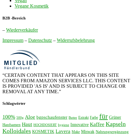
Vegan
Vegane Kosmetik
B2B -Bereich
–
Wiederverkäufer
Impressum
–
Datenschutz
–
Widerrufsbelehrung
“CERTAIN CONTENT THAT APPEARS ON THIS SITE
COMES FROM AMAZON SERVICES LLC. THIS CONTENT
IS PROVIDED 'AS IS' AND IS SUBJECT TO CHANGE OR
REMOVAL AT ANY TIME.”
Schlagwörter
für
100%
Aloe
bgpschaufenster
Grüner
Extrakt
Farbe
500g
Butter
Kapseln
Haut
Kaffee
Innovative
Hanfsamen
HOCHDOSIERT
hygiene
Kolloidales
Lavera
KOSMETIK
Miswak
Nahrungsergänzung
Make