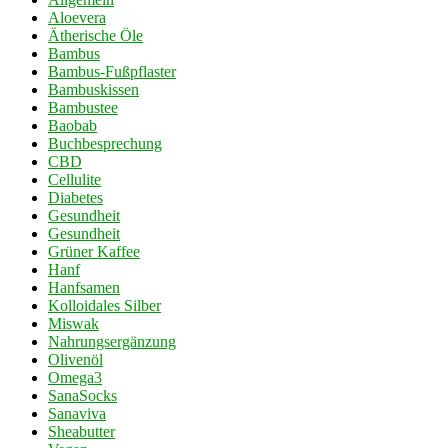
Aloevera
Ätherische Öle
Bambus
Bambus-Fußpflaster
Bambuskissen
Bambustee
Baobab
Buchbesprechung
CBD
Cellulite
Diabetes
Gesundheit
Gesundheit
Grüner Kaffee
Hanf
Hanfsamen
Kolloidales Silber
Miswak
Nahrungsergänzung
Olivenöl
Omega3
SanaSocks
Sanaviva
Sheabutter