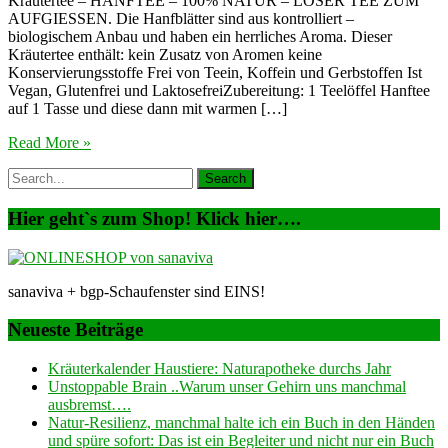
Kräutertee – HANFTEE – 100% NATUR – LOSER TEE ZUM
AUFGIESSEN. Die Hanfblätter sind aus kontrolliert –
biologischem Anbau und haben ein herrliches Aroma. Dieser
Kräutertee enthält: kein Zusatz von Aromen keine
Konservierungsstoffe Frei von Teein, Koffein und Gerbstoffen Ist
Vegan, Glutenfrei und LaktosefreiZubereitung: 1 Teelöffel Hanftee
auf 1 Tasse und diese dann mit warmen […]
Read More »
Hier geht`s zum Shop! Klick hier….
sanaviva + bgp-Schaufenster sind EINS!
Neueste Beiträge
Kräuterkalender Haustiere: Naturapotheke durchs Jahr
Unstoppable Brain ..Warum unser Gehirn uns manchmal
ausbremst….
Natur-Resilienz, manchmal halte ich ein Buch in den Händen
und spüre sofort: Das ist ein Begleiter und nicht nur ein Buch