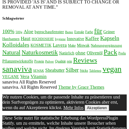
IS PROVIDED 'AS IS' AND IS SUBJECT TO CHANGE OR
REMOVAL AT ANY TIME.”
Schlagwörter
für
100%
Aloe
bgpschaufenster
Grüner
Extrakt
Farbe
500g
Butter
Kapseln
Haut
Kaffee
Innovative
Hanfsamen
HOCHDOSIERT
hygiene
Kolloidales
Lavera
KOSMETIK
Miswak
Nahrungsergänzung
Make
Pack
Natural
Naturkosmetik
ohne
Olivenöl
Natürlich
Peelu
Reviews
Pflanzenwirkstoffe
Protein
Qualität
rein
Pulver
sanaviva
vegan
Silber
Sheabutter
Sticks
SEWAK
Tabletten
Vera
Vitamin
VEGANE
sanaviva All Rights Reserved
sanaviva. All Rights Reserved
Theme by Grace Themes
Wir nutzen Cookies, um dir passende Inhalte zu präsentieren und
dein Surfvergnügen zu optimieren, aktivieren Cookies aber erst,
wenn du auf Akzeptieren klickst.
Mehr Infos
Akzeptieren
Diese Seite nutzt für statistische Erhebung das WordpressPlugin
Statify. um zu ermitteln, welche Inhalte unsere Besucher sehen
wollen und welche nicht. Im direkten Vergleich mit Statistikdiensten