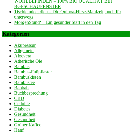
WOHLBEFINDEN – 100% BIO QUALITÄT BEI
BGPSCHAUFENSTER
Tischleindeckdich – Die Quinoa-Hirse-Mahlzeit, auch für
unterwegs
MorgenStund‘ – Ein gesunder Start in den Tag
Kategorien
Akupressur
Allgemein
Aloevera
Ätherische Öle
Bambus
Bambus-Fußpflaster
Bambuskissen
Bambustee
Baobab
Buchbesprechung
CBD
Cellulite
Diabetes
Gesundheit
Gesundheit
Grüner Kaffee
Hanf