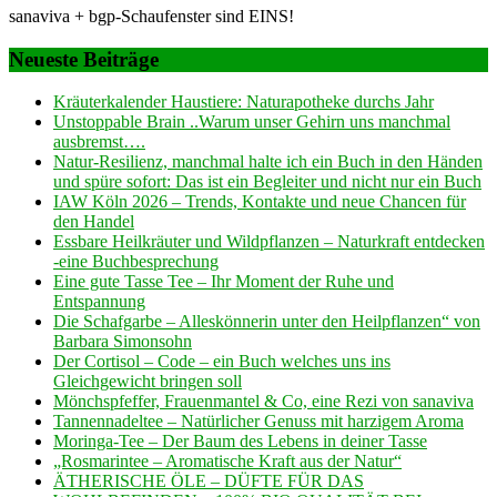
sanaviva + bgp-Schaufenster sind EINS!
Neueste Beiträge
Kräuterkalender Haustiere: Naturapotheke durchs Jahr
Unstoppable Brain ..Warum unser Gehirn uns manchmal
ausbremst….
Natur-Resilienz, manchmal halte ich ein Buch in den Händen
und spüre sofort: Das ist ein Begleiter und nicht nur ein Buch
IAW Köln 2026 – Trends, Kontakte und neue Chancen für
den Handel
Essbare Heilkräuter und Wildpflanzen – Naturkraft entdecken
-eine Buchbesprechung
Eine gute Tasse Tee – Ihr Moment der Ruhe und
Entspannung
Die Schafgarbe – Alleskönnerin unter den Heilpflanzen“ von
Barbara Simonsohn
Der Cortisol – Code – ein Buch welches uns ins
Gleichgewicht bringen soll
Mönchspfeffer, Frauenmantel & Co, eine Rezi von sanaviva
Tannennadeltee – Natürlicher Genuss mit harzigem Aroma
Moringa-Tee – Der Baum des Lebens in deiner Tasse
„Rosmarintee – Aromatische Kraft aus der Natur“
ÄTHERISCHE ÖLE – DÜFTE FÜR DAS