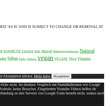
ED 'AS IS' AND IS SUBJECT TO CHANGE OR REMOVAL AT
es
Natural
Lavera
KOSMETIK
Miswak
Nahrungsergänzung
Make
vegan
Silber
Vera
Vitamin
utter
VEGANE
Sticks
Tabletten
uf Akzeptieren klickst.
Mehr Infos
Akzeptieren
elche nicht. Im direkten Vergleich mit Statistikdiensten wie Google
Aufrufe, keine Besucher. Eingebettete Youtube-Videos helfen dir
Verbindung zu den Servern von Google Fonts besteht nicht, sodass auch