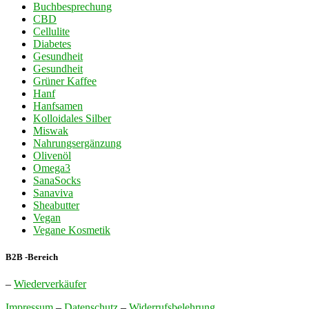
Buchbesprechung
CBD
Cellulite
Diabetes
Gesundheit
Gesundheit
Grüner Kaffee
Hanf
Hanfsamen
Kolloidales Silber
Miswak
Nahrungsergänzung
Olivenöl
Omega3
SanaSocks
Sanaviva
Sheabutter
Vegan
Vegane Kosmetik
B2B -Bereich
–
Wiederverkäufer
Impressum
–
Datenschutz
–
Widerrufsbelehrung