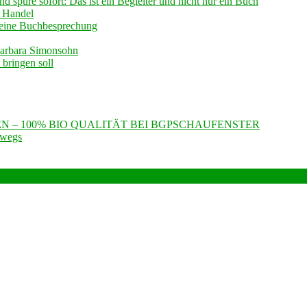
 spüre sofort: Das ist ein Begleiter und nicht nur ein Buch
 Handel
 -eine Buchbesprechung
Barbara Simonsohn
bringen soll
N – 100% BIO QUALITÄT BEI BGPSCHAUFENSTER
rwegs