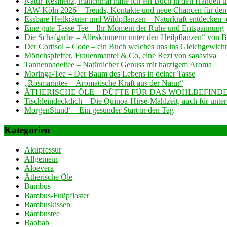
Natur-Resilienz, manchmal halte ich ein Buch in den Händen und
IAW Köln 2026 – Trends, Kontakte und neue Chancen für den
Essbare Heilkräuter und Wildpflanzen – Naturkraft entdecken
Eine gute Tasse Tee – Ihr Moment der Ruhe und Entspannung
Die Schafgarbe – Alleskönnerin unter den Heilpflanzen“ von 
Der Cortisol – Code – ein Buch welches uns ins Gleichgewicht 
Mönchspfeffer, Frauenmantel & Co, eine Rezi von sanaviva
Tannennadeltee – Natürlicher Genuss mit harzigem Aroma
Moringa-Tee – Der Baum des Lebens in deiner Tasse
„Rosmarintee – Aromatische Kraft aus der Natur“
ÄTHERISCHE ÖLE – DÜFTE FÜR DAS WOHLBEFINDE
Tischleindeckdich – Die Quinoa-Hirse-Mahlzeit, auch für unte
MorgenStund‘ – Ein gesunder Start in den Tag
Kategorien
Akupressur
Allgemein
Aloevera
Ätherische Öle
Bambus
Bambus-Fußpflaster
Bambuskissen
Bambustee
Baobab