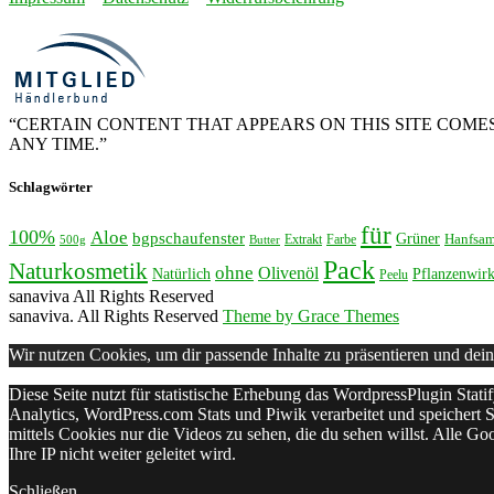
“CERTAIN CONTENT THAT APPEARS ON THIS SITE COMES
ANY TIME.”
Schlagwörter
für
100%
Aloe
bgpschaufenster
Grüner
Hanfsa
Extrakt
Farbe
500g
Butter
Pack
Naturkosmetik
ohne
Olivenöl
Natürlich
Pflanzenwirk
Peelu
sanaviva All Rights Reserved
sanaviva. All Rights Reserved
Theme by Grace Themes
Wir nutzen Cookies, um dir passende Inhalte zu präsentieren und dein
Diese Seite nutzt für statistische Erhebung das WordpressPlugin Stati
Analytics, WordPress.com Stats und Piwik verarbeitet und speichert S
mittels Cookies nur die Videos zu sehen, die du sehen willst. Alle G
Ihre IP nicht weiter geleitet wird.
Schließen