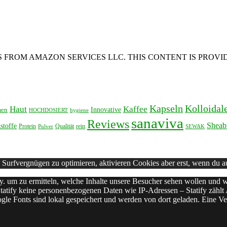
 FROM AMAZON SERVICES LLC. THIS CONTENT IS PROVID
Kapseln
Kolloidal
Haut
Kaffee
Innovative
men
HOCHDOSIERT
hygiene
sanaviva
Reviews
Sheab
stoffe
Protein
Qualität
rein
Pulver
SEWAK
 Surfvergnügen zu optimieren, aktivieren Cookies aber erst, wenn du a
fy. um zu ermitteln, welche Inhalte unsere Besucher sehen wollen und w
tatify keine personenbezogenen Daten wie IP-Adressen – Statify zählt 
oogle Fonts sind lokal gespeichert und werden von dort geladen. Eine 